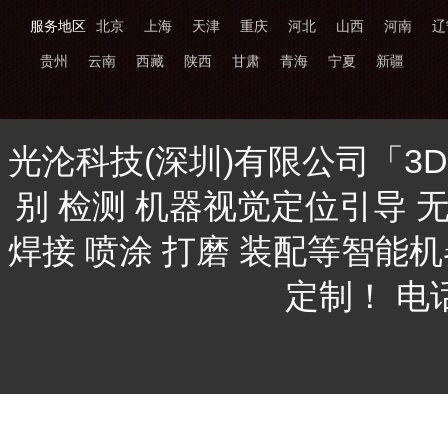
服务地区
北京
上海
天津
重庆
河北
山西
河南
辽
贵州
云南
西藏
陕西
甘肃
青海
宁夏
新疆
光沦科技(深圳)有限公司「3
别 检测 机器视觉定位引导 
焊接 喷涂 打磨 装配等智能
定制！ 电话