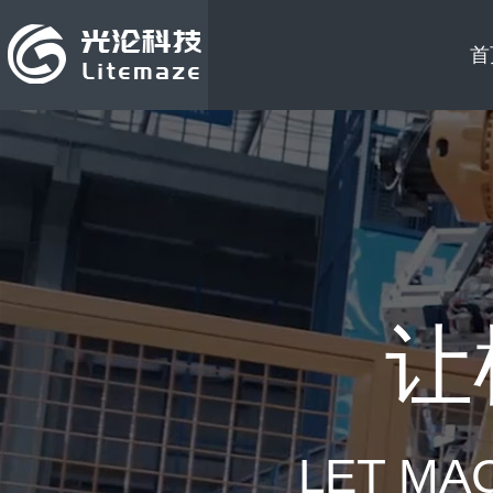
首
让
LET MA