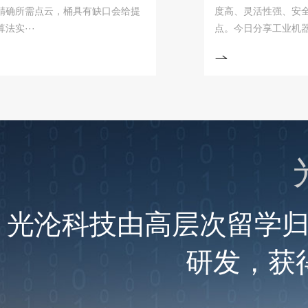
需点云，桶具有缺口会给提
度高、灵活性强、安全可靠
··
点。今日分享工业机器···
光沦科技由高层次留学
研发，获