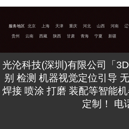
服务地区
北京
上海
天津
重庆
河北
山西
河南
辽
贵州
云南
西藏
陕西
甘肃
青海
宁夏
新疆
光沦科技(深圳)有限公司「3
别 检测 机器视觉定位引导 
焊接 喷涂 打磨 装配等智能
定制！ 电话