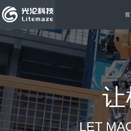
首
让
LET MA