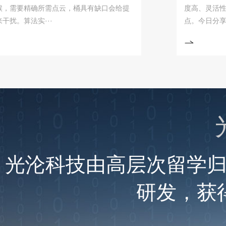
要精确所需点云，桶具有缺口会给提
度高、灵活性强、安
法实···
点。今日分享工业机器
光沦科技由高层次留学
研发，获