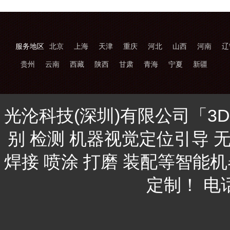
服务地区
北京
上海
天津
重庆
河北
山西
河南
辽
贵州
云南
西藏
陕西
甘肃
青海
宁夏
新疆
光沦科技(深圳)有限公司「3
别 检测 机器视觉定位引导 
焊接 喷涂 打磨 装配等智能
定制！ 电话