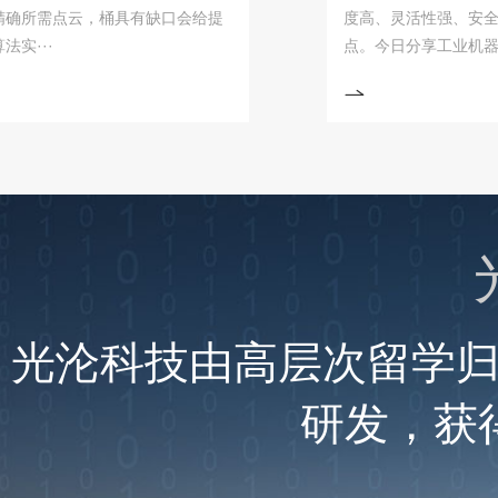
需点云，桶具有缺口会给提
度高、灵活性强、安全可靠
·
点。今日分享工业机器···
光沦科技由高层次留学
研发，获