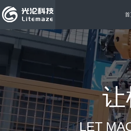
首
让
LET MA