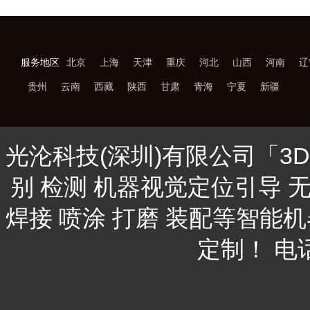
服务地区
北京
上海
天津
重庆
河北
山西
河南
辽
贵州
云南
西藏
陕西
甘肃
青海
宁夏
新疆
光沦科技(深圳)有限公司「3
别 检测 机器视觉定位引导 
焊接 喷涂 打磨 装配等智能
定制！ 电话