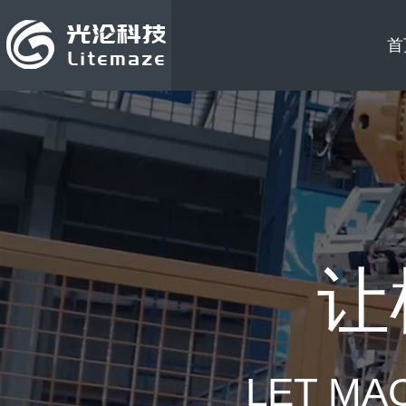
首
让
LET MA