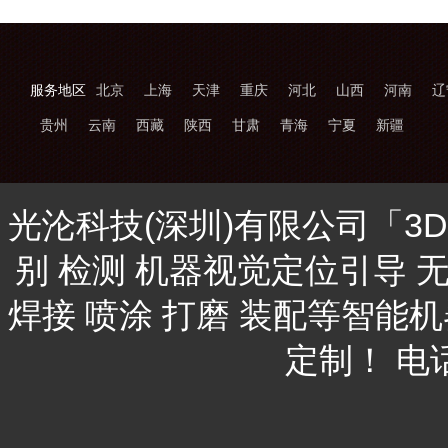
服务地区
北京
上海
天津
重庆
河北
山西
河南
辽
贵州
云南
西藏
陕西
甘肃
青海
宁夏
新疆
光沦科技(深圳)有限公司「3
别 检测 机器视觉定位引导 
焊接 喷涂 打磨 装配等智能
定制！ 电话