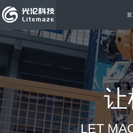
首
让
LET MA