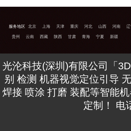
服务地区
北京
上海
天津
重庆
河北
山西
河南
辽
贵州
云南
西藏
陕西
甘肃
青海
宁夏
新疆
光沦科技(深圳)有限公司「3
别 检测 机器视觉定位引导 
焊接 喷涂 打磨 装配等智能
定制！ 电话