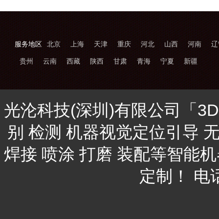
服务地区
北京
上海
天津
重庆
河北
山西
河南
辽
贵州
云南
西藏
陕西
甘肃
青海
宁夏
新疆
光沦科技(深圳)有限公司「3
别 检测 机器视觉定位引导 
焊接 喷涂 打磨 装配等智能
定制！ 电话