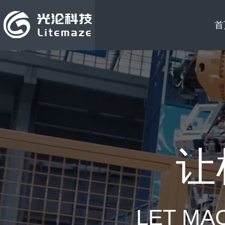
首
让
LET MA