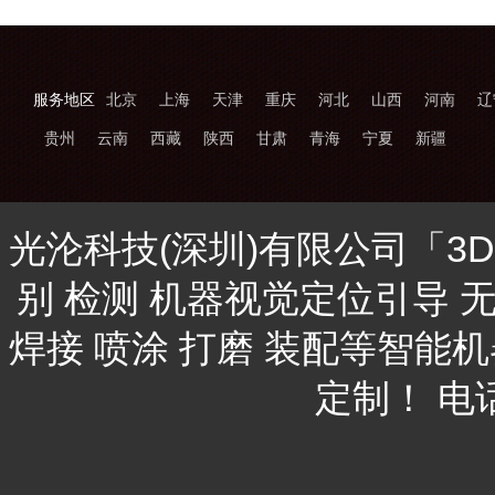
服务地区
北京
上海
天津
重庆
河北
山西
河南
辽
贵州
云南
西藏
陕西
甘肃
青海
宁夏
新疆
光沦科技(深圳)有限公司「3
别 检测 机器视觉定位引导 
焊接 喷涂 打磨 装配等智能
定制！ 电话