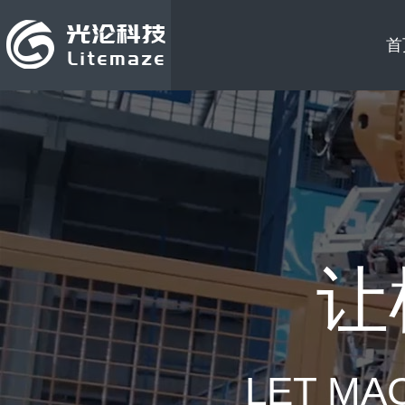
首
让
LET MA