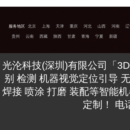
服务地区
北京
上海
天津
重庆
河北
山西
河南
辽
贵州
云南
西藏
陕西
甘肃
青海
宁夏
新疆
光沦科技(深圳)有限公司「3
别 检测 机器视觉定位引导 
焊接 喷涂 打磨 装配等智能
定制！ 电话