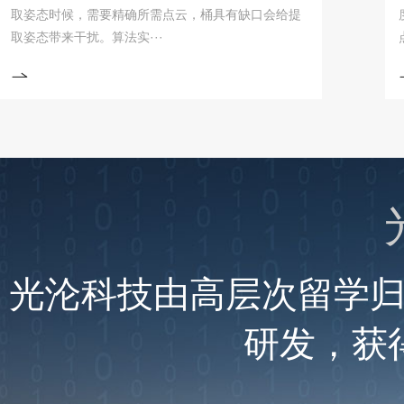
态时候，需要精确所需点云，桶具有缺口会给提
度高、
态带来干扰。算法实···
点。今
光沦科技由高层次留学
研发，获