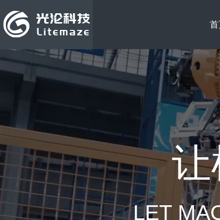
首
让
LET MA