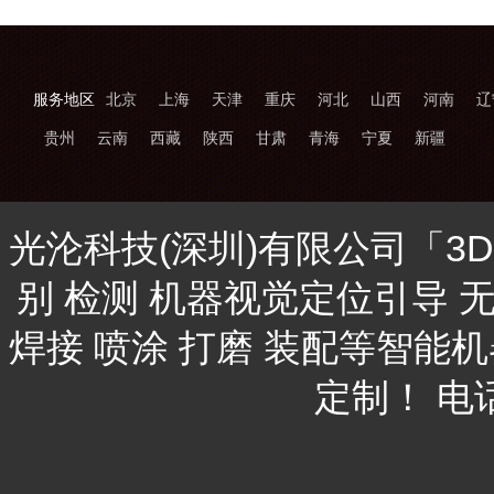
服务地区
北京
上海
天津
重庆
河北
山西
河南
辽
贵州
云南
西藏
陕西
甘肃
青海
宁夏
新疆
光沦科技(深圳)有限公司「3
别 检测 机器视觉定位引导 
焊接 喷涂 打磨 装配等智能
定制！ 电话