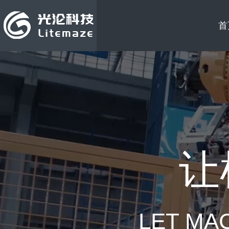
首
让
LET MA