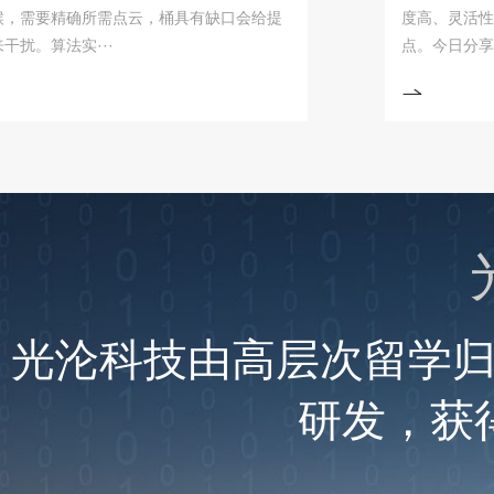
要精确所需点云，桶具有缺口会给提
度高、灵活性强、
算法实···
点。今日分享工业机器
光沦科技由高层次留学
研发，获