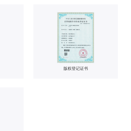
版权登记证书