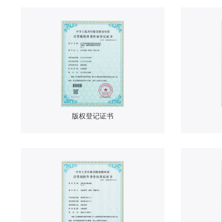
版权登记证书