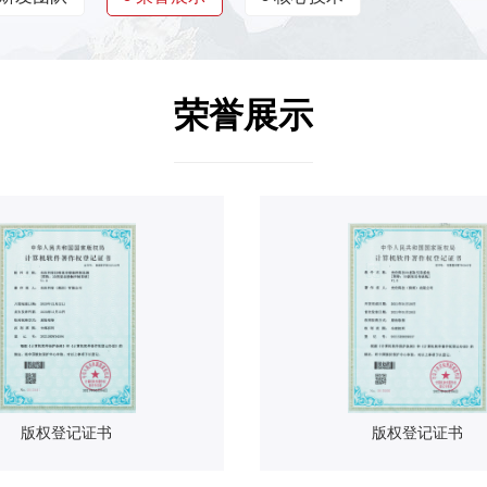
荣誉展示
版权登记证书
版权登记证书