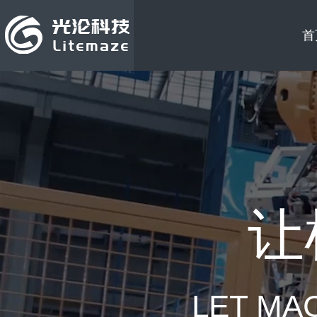
首
让
LET MA