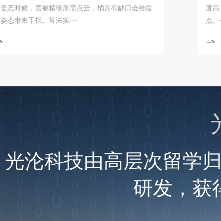
时候，需要精确所需点云，桶具有缺口会给提
度高、灵活
来干扰。算法实···
点。今日分
光沦科技由高层次留学
研发，获