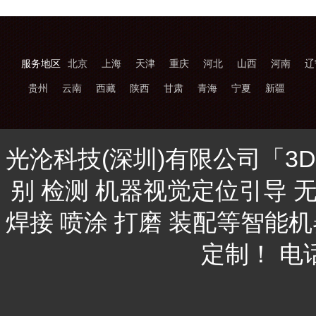
服务地区
北京
上海
天津
重庆
河北
山西
河南
辽
贵州
云南
西藏
陕西
甘肃
青海
宁夏
新疆
光沦科技(深圳)有限公司「3
别 检测 机器视觉定位引导 
焊接 喷涂 打磨 装配等智能
定制！ 电话