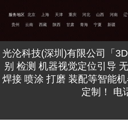
服务地区
北京
上海
天津
重庆
河北
山西
河南
辽
贵州
云南
西藏
陕西
甘肃
青海
宁夏
新疆
光沦科技(深圳)有限公司「3
别 检测 机器视觉定位引导 
焊接 喷涂 打磨 装配等智能
定制！ 电话