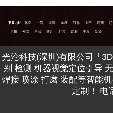
服务地区
北京
上海
天津
重庆
河北
山西
河南
辽
贵州
云南
西藏
陕西
甘肃
青海
宁夏
新疆
光沦科技(深圳)有限公司「3
别 检测 机器视觉定位引导 
焊接 喷涂 打磨 装配等智能
定制！ 电话