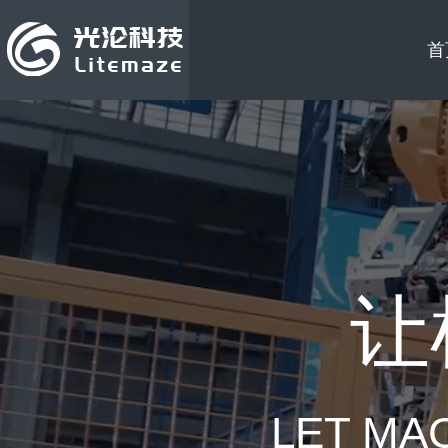
首
让
LET MA