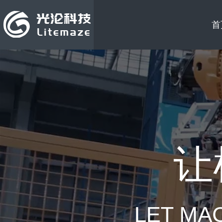
首
让
LET MA