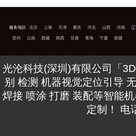
服务地区
北京
上海
天津
重庆
河北
山西
河南
辽
贵州
云南
西藏
陕西
甘肃
青海
宁夏
新疆
光沦科技(深圳)有限公司「3
别 检测 机器视觉定位引导 
焊接 喷涂 打磨 装配等智能
定制！ 电话