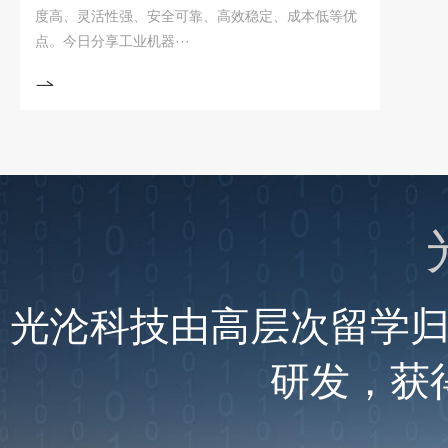
度高、灵活性强、安全可靠、高效稳定、成本低等优
境光
点。今日分享工业机器···
原先
光沦科技由高层次留学
研发，获