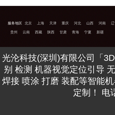
服务地区
北京
上海
天津
重庆
河北
山西
河南
辽
贵州
云南
西藏
陕西
甘肃
青海
宁夏
新疆
光沦科技(深圳)有限公司「3
别 检测 机器视觉定位引导 
焊接 喷涂 打磨 装配等智能
定制！ 电话