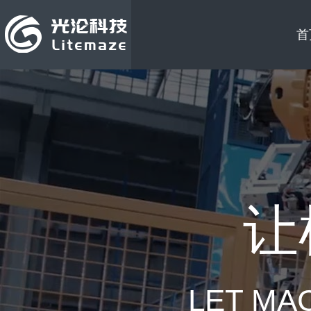
首
让
LET MA