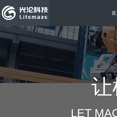
首
让
LET MA