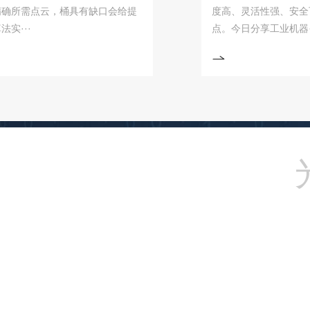
需点云，桶具有缺口会给提
度高、灵活性强、安全可靠
·
点。今日分享工业机器···
光沦科技由高层次留学
研发，获