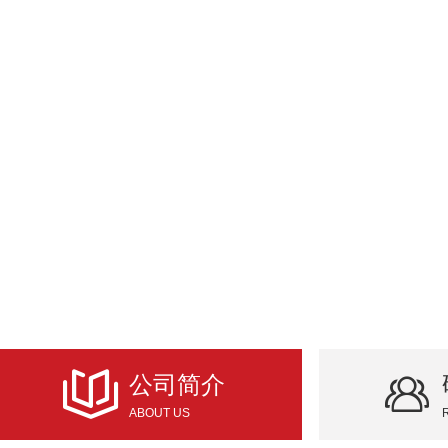
光沦科技（深圳）有限公司由高层次留学归国团队创立，专注于
著作权。
主要产品是基于多模式数字成像的具备学习能力的智能3D视觉
效和快速的处理和分析，从而使机器视觉系统具有高度的智能。
公司聚焦智能制造及智慧物联领域，3D视觉系统可与国内外多
场景，研发多款智能视觉设备及相关视觉方案，通过3D视觉系
的相关智能算法，使得数据可视化和实时性，实现智慧物流、智
公司简介
ABOUT US