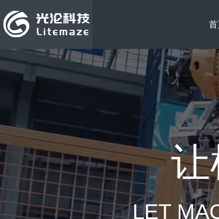
首
让
LET MA