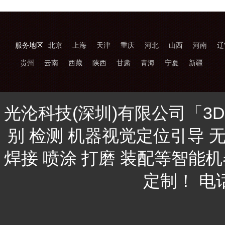
服务地区
北京
上海
天津
重庆
河北
山西
河南
辽
贵州
云南
西藏
陕西
甘肃
青海
宁夏
新疆
光沦科技(深圳)有限公司「3
别 检测 机器视觉定位引导 
焊接 喷涂 打磨 装配等智能
定制！ 电话