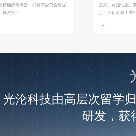
所需点云，桶具有缺口会给提
度高、灵活性强、安全可
··
点。今日分享工业机器···
光沦科技由高层次留学
研发，获