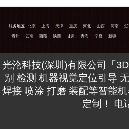
服务地区
北京
上海
天津
重庆
河北
山西
河南
辽
贵州
云南
西藏
陕西
甘肃
青海
宁夏
新疆
光沦科技(深圳)有限公司「3
别 检测 机器视觉定位引导 
焊接 喷涂 打磨 装配等智能
定制！ 电话