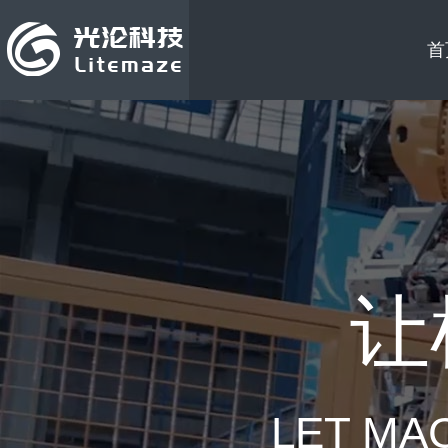
首
让
LET MA