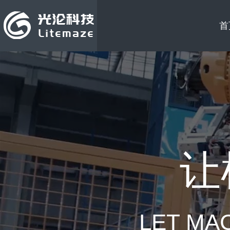
首
让
LET MA