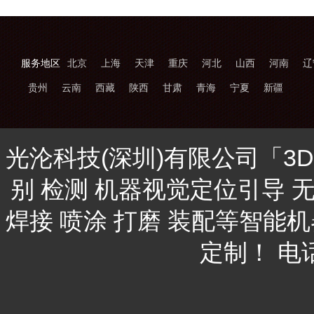
服务地区
北京
上海
天津
重庆
河北
山西
河南
辽
贵州
云南
西藏
陕西
甘肃
青海
宁夏
新疆
光沦科技(深圳)有限公司「3
别 检测 机器视觉定位引导 
焊接 喷涂 打磨 装配等智能
定制！ 电话