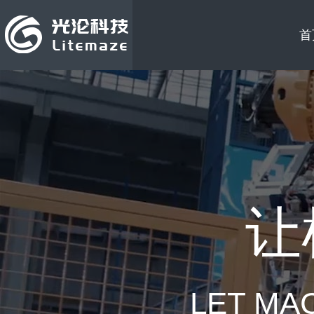
首
让
LET MA