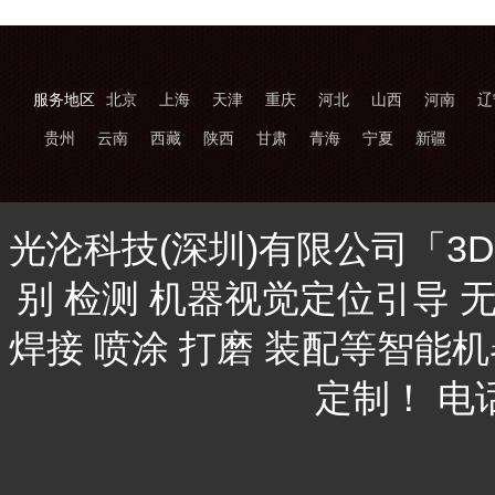
服务地区
北京
上海
天津
重庆
河北
山西
河南
辽
贵州
云南
西藏
陕西
甘肃
青海
宁夏
新疆
光沦科技(深圳)有限公司「3
别 检测 机器视觉定位引导 
焊接 喷涂 打磨 装配等智能
定制！ 电话