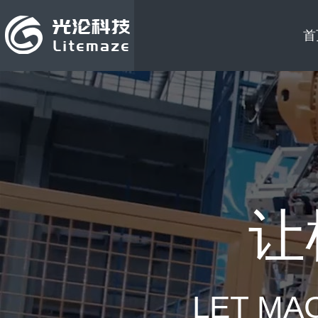
首
让
LET MA