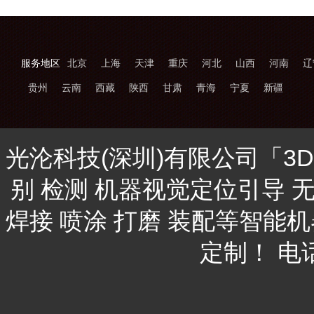
服务地区
北京
上海
天津
重庆
河北
山西
河南
辽
贵州
云南
西藏
陕西
甘肃
青海
宁夏
新疆
光沦科技(深圳)有限公司「3
别 检测 机器视觉定位引导 
焊接 喷涂 打磨 装配等智能
定制！ 电话