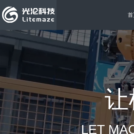
首
让
LET MA