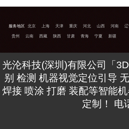
服务地区
北京
上海
天津
重庆
河北
山西
河南
辽
贵州
云南
西藏
陕西
甘肃
青海
宁夏
新疆
光沦科技(深圳)有限公司「3
别 检测 机器视觉定位引导 
焊接 喷涂 打磨 装配等智能
定制！ 电话