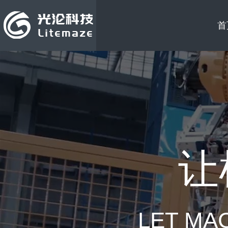
首
让
LET MA