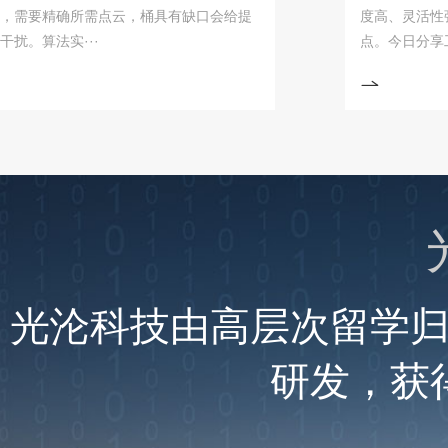
要精确所需点云，桶具有缺口会给提
度高、灵活性强、安
算法实···
点。今日分享工业机器
光沦科技由高层次留学
研发，获