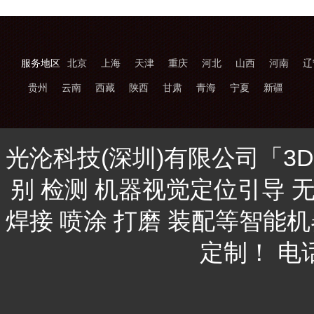
服务地区
北京
上海
天津
重庆
河北
山西
河南
辽
贵州
云南
西藏
陕西
甘肃
青海
宁夏
新疆
光沦科技(深圳)有限公司「3
别 检测 机器视觉定位引导 
焊接 喷涂 打磨 装配等智能
定制！ 电话