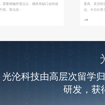
精确所需点云，桶具有缺口会给提
度高、灵活性强、安
法实···
点。今日分享工业机器·
光沦科技由高层次留学
研发，获