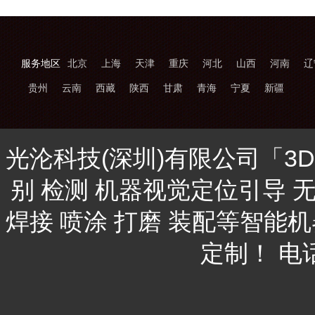
服务地区
北京
上海
天津
重庆
河北
山西
河南
辽
贵州
云南
西藏
陕西
甘肃
青海
宁夏
新疆
光沦科技(深圳)有限公司「3
别 检测 机器视觉定位引导 
焊接 喷涂 打磨 装配等智能
定制！ 电话