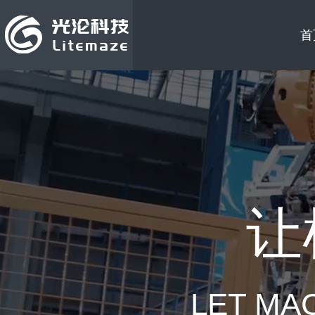
首
让
LET MA