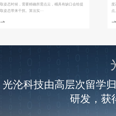
态时候，需要精确所需点云，桶具有缺口会给提
度高、灵
带来干扰。算法实···
点。今日
光沦科技由高层次留学
研发，获