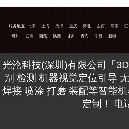
服务地区
北京
上海
天津
重庆
河北
山西
河南
辽
贵州
云南
西藏
陕西
甘肃
青海
宁夏
新疆
光沦科技(深圳)有限公司「3
别 检测 机器视觉定位引导 
焊接 喷涂 打磨 装配等智能
定制！ 电话