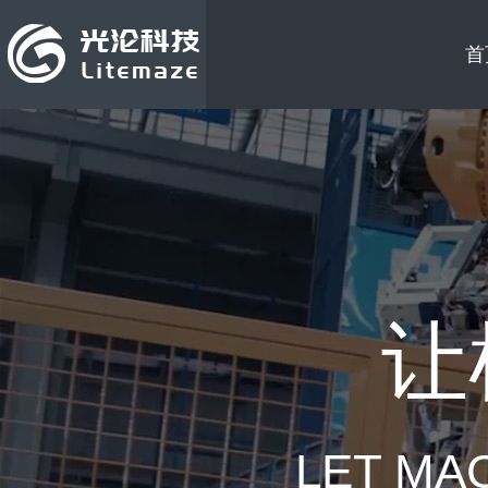
首
让
LET MA