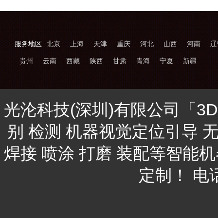
服务地区
北京
上海
天津
重庆
河北
山西
河南
辽
贵州
云南
西藏
陕西
甘肃
青海
宁夏
新疆
光沦科技(深圳)有限公司「3
别 检测 机器视觉定位引导 
焊接 喷涂 打磨 装配等智能
定制！ 电话