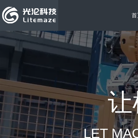
首
让
LET MA