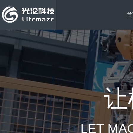
首
让
LET MA